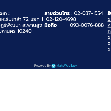
om :
สายด่วนโทร
: 02-037-1554
ร
หะร่มเกล้า 72 แยก 1
02-120-4698
ข
ฎร์พัฒนา สะพานสูง
มือถือ
: 093-0076-888
ห
มหานคร 10240
ก
ข
ซ
ข
Powered By
MakeWebEasy