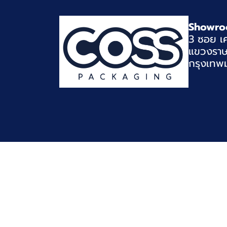
Showro
3 ซอย เค
แขวงราษ
กรุงเทพ