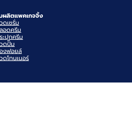
ับผลิตแพคเกจจิ้ง
วดเซรั่ม
ลอดครีม
ระปุกครีม
วดปั๊ม
องฟอยล์
วดโทนเนอร์