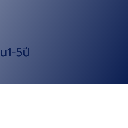
้น1-5ปี