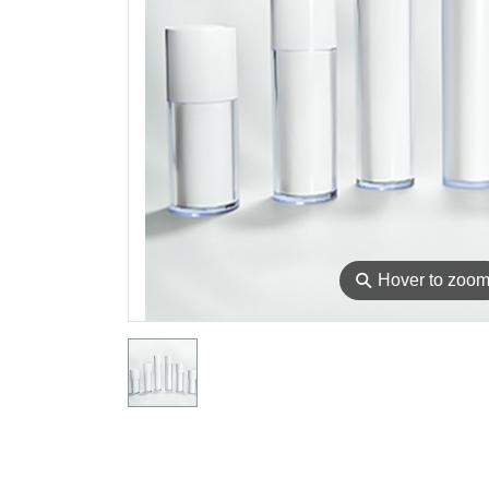
⚲
Hover to zoo