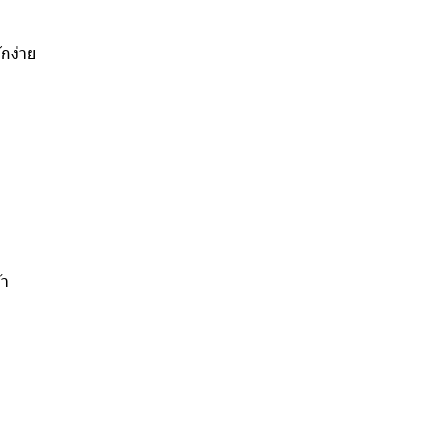
กง่าย
้า