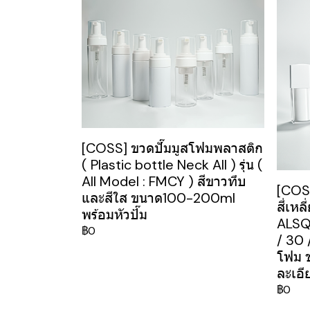
[COSS] ขวดปั๊มมูสโฟมพลาสติก
( Plastic bottle Neck All ) รุ่น (
All Model : FMCY ) สีขาวทึบ
[COS
และสีใส ขนาด100-200ml
สี่เหล
พร้อมหัวป้๊ม
ALSQ
฿0
/ 30 
โฟม ข
ละเอี
฿0