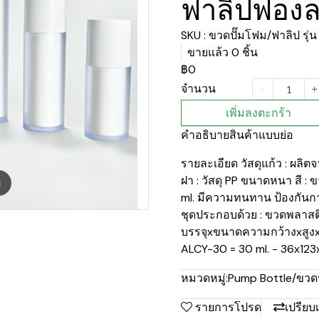
ฟาลิปฟองละ
SKU : ขวดปั๊มโฟม/ฟาลิป รุ
ขายแล้ว 0 ชิ้น
฿0
จำนวน
เพิ่มลงตะกร้า
คำอธิบายสินค้าแบบย่อ
รายละเอียด วัสดุแก้ว : ผลิ
ฝา : วัสดุ PP ขนาดหนา สี :
m
ml. มีความทนทาน ป้องกันการ
ชุดประกอบด้วย : ขวดพลาสติก 
บรรจุxขนาดความกว้างxสูงx
ALCY-30 = 30 ml. - 36x12
หมวดหมู่:
Pump Bottle/ขวดป
รายการโปรด
เปรียบ