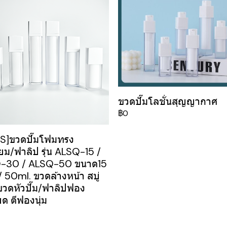
ขวดปั๊มโลชั่นสุญญากาศ
฿0
S]ขวดปั๊มโฟมทรง
ี่ยม/ฟาลิป รุ่น ALSQ-15 /
-30 / ALSQ-50 ขนาด15
/ 50ml. ขวดล้างหน้า สบู่
วดหัวปั๊ม/ฟาลิปฟอง
ยด ตีฟองนุ่ม