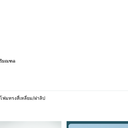
ะปริมณฑล
โฟมทรงสี่เหลี่ยม/ฝาลิป