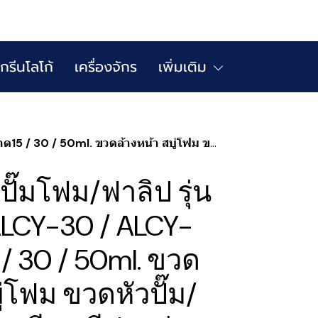
กรีนโลโก้
เครื่องจักร
เพิ่มเติม
างหน้า สบู่โฟม ขวดหัวปั๊ม/ฟาลิปฟองละเอียด ตีฟองนุ่ม
ั๊มโฟม/ฟาลิป รุ่น
ALCY-30 / ALCY-
/ 30 / 50ml. ขวด
ู่โฟม ขวดหัวปั๊ม/