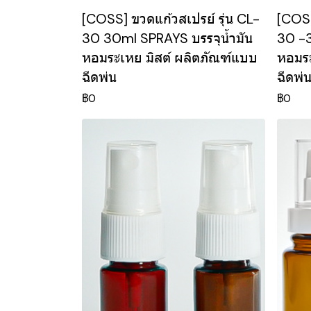
[COSS] ขวดแก้วสเปรย์ รุ่น CL-
[COSS
30 30ml SPRAYS บรรจุน้ำมัน
30 -3
หอมระเหย มิสต์ ผลิตภัณฑ์แบบ
หอมระ
ฉีดพ่น
ฉีดพ่
฿0
฿0