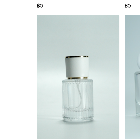
฿0
฿0