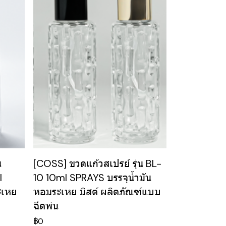
น
[COSS] ขวดแก้วสเปรย์ รุ่น BL-
l
10 10ml SPRAYS บรรจุน้ำมัน
ะเหย
หอมระเหย มิสต์ ผลิตภัณฑ์แบบ
ฉีดพ่น
฿0