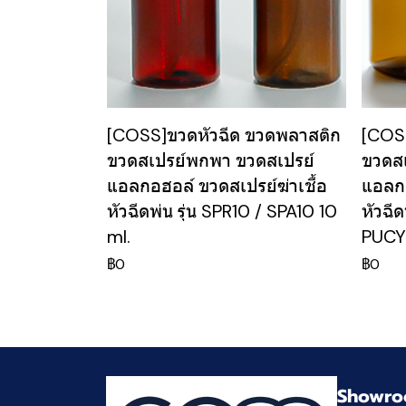
[COSS]ขวดหัวฉีด ขวดพลาสติก
[COS
ขวดสเปรย์พกพา ขวดสเปรย์
ขวดส
แอลกอฮอล์ ขวดสเปรย์ฆ่าเชื้อ
แอลกอ
หัวฉีดพ่น รุ่น SPR10 / SPA10 10
หัวฉี
ml.
PUCY
฿0
฿0
Showro