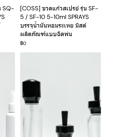
่น SQ-
[COSS] ขวดแก้วสเปรย์ รุ่น SF-
YS
5 / SF-10 5-10ml SPRAYS
์
บรรจุน้ำมันหอมระเหย มิสต์
ผลิตภัณฑ์แบบฉีดพ่น
฿0