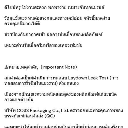
ดีไซน์หรู ใช้งานสะดวก พกพาง่าย เหมาะกับทุกแบรนด์
วัสดุแข็งแรง ทนต่อแรงกดและสารเคมีอ่อน ๆหัวปั๊มกดง่าย
ควบคุมปริมาณได้ดี
ช่วยป้องกันอากาศเข้า ลดการปนเปื้อนของผลิตภัณฑ์
เหมาะสำหรับเนื้อครีมหรือของเหลวเข้มข้น
⚠️หมายเหตุสำคัญ (Important Note)
ลูกค้าต้องเป็นผู้ดำเนินการทดสอบ Laydown Leak Test (การ
ทดสอบการรั่วซึมในแนวราบ) ด้วยตนเอง
เนื่องจากลักษณะความหนืดและสูตรของผลิตภัณฑ์แต่ละชนิด
อาจแตกต่างกัน
บริษัท COSS Packaging Co., Ltd. ตรวจสอบเฉพาะคุณภาพของ
บรรจุภัณฑ์ก่อนจัดส่ง (QC)
และแนะนำให้ลูกค้าทดสอบร่วมกับสูตรสินค้าก่อนการผลิตจริงทุก