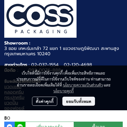
Showroom :
3 ซอย เคหะร่มเกล้า 72 แยก 1 แขวงราษฎร์พัฒนา สะพานสูง
กรุงเทพมหานคร 10240
สายด่วนโทร
: 02-037-1554 02-120-4698
มือถือ
: 093-0076-888
เว็บไซต์นี้มีการใช้งานคุกกี้ เพื่อเพิ่มประสิทธิภาพและ
ประสบการณ์ที่ดีในการใช้งานเว็บไซต์ของท่าน ท่านสามารถ
รับผลิตแพคเกจจิ้ง
อ่านรายละเอียดเพิ่มเติมได้ที่
นโยบายความเป็นส่วนตัว
และ
ขวดเซรั่ม
นโยบายคุกกี้
หลอดครีม
กระปุกครีม
ตั้งค่าคุกกี้
ยอมรับทั้งหมด
ขวดปั๊ม
ซองฟอยล์
ขวดโทนเนอร์
฿0
เพิ่มลงตะกร้า
ซื้อเลย