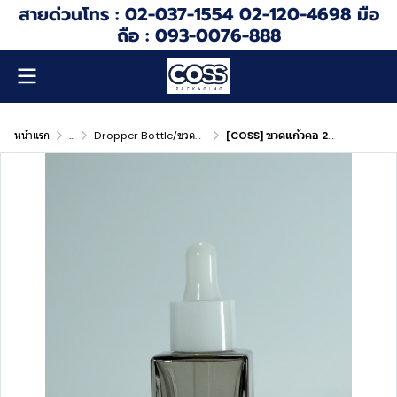
สายด่วนโทร : 02-037-1554 02-120-4698 มือ
ถือ : 093-0076-888
หน้าแรก
...
Dropper Bottle/ขวดดรอปเปอร์
[COSS] ขวดแก้วคอ 20 ( Glass Bottle Neck 20 ) รุ่นSK20SF ดรอปเปอร์ขนาด 30ml ใส่เซรั่ม น้ำหอม เอสเซ้นต์ ขวดแบ่ง ภาชนะ