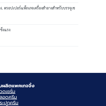
l. ดรอปเปอร์แพ็กเกจเครื่องสำอางสำหรับบรรจุเซ
แข็งแรง
ับผลิตแพคเกจจิ้ง
วดเซรั่ม
ลอดครีม
ระปุกครีม