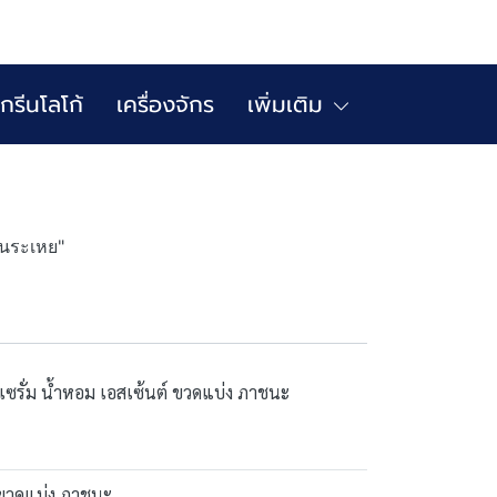
กรีนโลโก้
เครื่องจักร
เพิ่มเติม
ันระเหย"
ซรั่ม น้ำหอม เอสเซ้นต์ ขวดแบ่ง ภาชนะ
์ ขวดแบ่ง ภาชนะ